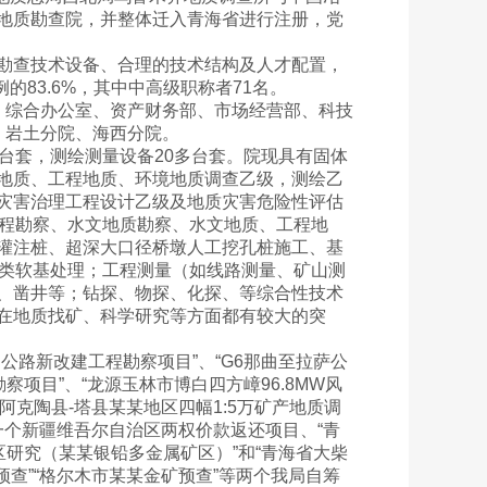
地质勘查院，并整体迁入青海省进行注册，党
勘查技术设备、合理的技术结构及人才配置，
的83.6%，其中中高级职称者71名。
、综合办公室、资产财务部、市场经营部、科技
、岩土分院、海西分院。
台套，测绘测量设备20多台套。院现具有固体
地质、工程地质、环境地质调查乙级，测绘乙
灾害治理工程设计乙级及地质灾害危险性评估
工程勘察、水文地质勘察、水文地质、工程地
灌注桩、超深大口径桥墩人工挖孔桩施工、基
各类软基处理；工程测量（如线路测量、矿山测
、凿井等；钻探、物探、化探、等综合性技术
在地质找矿、科学研究等方面都有较大的突
公路新改建工程勘察项目”、“G6那曲至拉萨公
项目”、“龙源玉林市博白四方嶂96.8MW风
阿克陶县-塔县某某地区四幅1:5万矿产地质调
”一个新疆维吾尔自治区两权价款返还项目、“青
区研究（某某银铅多金属矿区）”和“青海省大柴
预查”“格尔木市某某金矿预查”等两个我局自筹