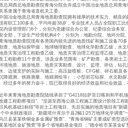
质总局西北地质勘查院青海分院合并成立中国冶金地质总局青海
关系隶属于青海省直机关工委。
中国冶金地质总局青海地质勘查院拥有雄厚的技术实力、精良的
现有职工100多名，平均年龄38岁，专业技术人员占全院职工比例
院内设管理部门6个，分别为党建综合办公室、纪委综合业务室
安全部，下设生产经营机构4个，分别为：地勘分院、地环分院
青海地质勘查院现有各类国内较先进的地质找矿和施工设备70多
勘查、地质钻探甲级，地球物理勘查、地球化学勘查乙级，水文
地质灾害治理工程勘查乙级、地质灾害治理工程监理乙级、地质
及工程勘察11个资质。涉及业务范围有：矿产勘查、各类岩土
环境地质、旅游地质、地质灾害勘查、设计、监理、评估，钻孔
水、边坡支护的实际与施工；高压旋喷桩、CFG桩、碎石桩及
沉降观测、铁路测量、地籍测绘等）；小型岩芯钻探、水文勘探
。经过多年的努力奋斗，院已取得良好的经济效益和社会效益，
近年来青海地质勘查院陆续承担了“G4218拉萨至日喀则和平机场
改建工程勘察项目”、“湟源至西海公路工程施工图设计阶段工程勘察
目风机基础1标段”等岩土工程项目、先后实施的地质项目有“新疆
一个中央财政项目、“新疆塔什库尔干县2幅1∶25万地球化学调查
乌兰县某某铁铜金多金属矿预查”、“青海省铜矿主要成矿类型选
某某地区金矿预查”等多个省地勘基金项目 ；“德令哈市某某金矿