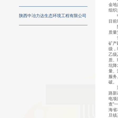
金地
组织
陕西中冶力达生态环境工程有限公司
目前
质量
矿产
级，
乙级
质、
坑降
量、
服务
破。
路新
电项
查”
海省
旦镇