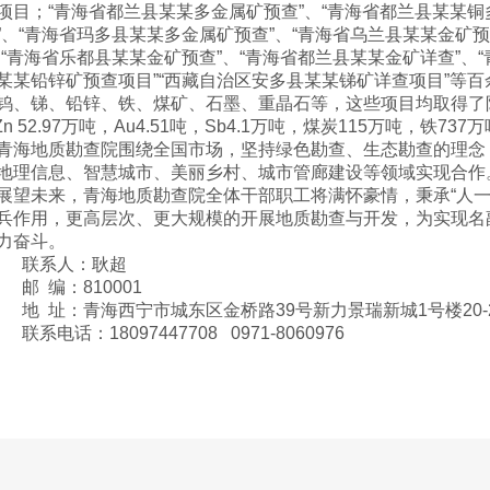
项目；“青海省都兰县某某多金属矿预查”、“青海省都兰县某某铜
”、“青海省玛多县某某多金属矿预查”、“青海省乌兰县某某金矿
、“青海省乐都县某某金矿预查”、“青海省都兰县某某金矿详查”、
某某铅锌矿预查项目”“西藏自治区安多县某某锑矿详查项目”等
钨、锑、铅锌、铁、煤矿、石墨、重晶石等，这些项目均取得了
Zn 52.97万吨，Au4.51吨，Sb4.1万吨，煤炭115万吨，铁73
青海地质勘查院围绕全国市场，坚持绿色勘查、生态勘查的理念
地理信息、智慧城市、美丽乡村、城市管廊建设等领域实现合作
展望未来，青海地质勘查院全体干部职工将满怀豪情，秉承“人一
兵作用，更高层次、更大规模的开展地质勘查与开发，为实现名副
力奋斗。
联系人：耿超
邮 编：810001
地 址：青海西宁市城东区金桥路39号新力景瑞新城1号楼20-
联系电话：18097447708 0971-8060976