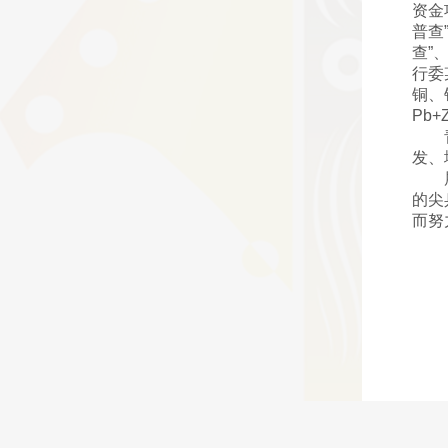
资金
普查
查”
行委
铜、
Pb+
发、
的尖
而努