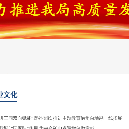
业文化
两进三同双向赋能”野外实践 推进主题教育触角向地勘一线拓展
挥找矿“国家队”作用 为央企矿山资源增储做贡献