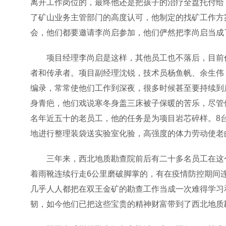
离开工作岗位的，最终他还是把孩子的治疗全盘托付给
了矿山业务主管部门的高度认可，他制定的找矿工作方
会，他们都要邀请李尚启参加，他们俨然把李尚启当成
项目经理李尚启是这样，其他员工也不落后，目前
者和传承者。项目副经理沈锐，技术员杨鱼帆、余生伟
编录，常常使他们工作到深夜，很多时候甚至要持续到
身青疤，他们戏说寒冬身盖三床被子保暖的苦乐，尽管
名年近五十的老员工，他的任务是为项目岩芯碎样。8
地进行整理装袋送实验室化验，高强度的体力劳动使老
三年来，西北地质勘查院前后有二十多名员工在这
着雨靴连续行走6公里磨破脚掌的，有在疫情防控期间
几乎人人都把在双王金矿的勘查工作当成一次难得学习
韧，如今他们已把这些宝贵的精神财富带到了西北地质