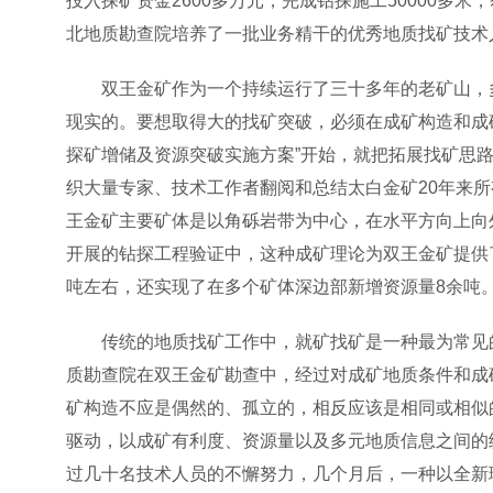
投入探矿资金2600多万元，完成钻探施工50000多
北地质勘查院培养了一批业务精干的优秀地质找矿技术
双王金矿作为一个持续运行了三十多年的老矿山，
现实的。要想取得大的找矿突破，必须在成矿构造和成
探矿增储及资源突破实施方案”开始，就把拓展找矿思路
织大量专家、技术工作者翻阅和总结太白金矿20年来所
王金矿主要矿体是以角砾岩带为中心，在水平方向上向
开展的钻探工程验证中，这种成矿理论为双王金矿提供
吨左右，还实现了在多个矿体深边部新增资源量8余吨
传统的地质找矿工作中，就矿找矿是一种最为常见
质勘查院在双王金矿勘查中，经过对成矿地质条件和成
矿构造不应是偶然的、孤立的，相反应该是相同或相似
驱动，以成矿有利度、资源量以及多元地质信息之间的
过几十名技术人员的不懈努力，几个月后，一种以全新