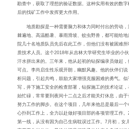
勘查中，获取了理想的验证数据。这种实用有效的数字
后的找矿工作中发挥更大作用。
地质勘探是一种需要脑力和体力同时付出的劳动，
棘遍地、高温酷暑、暴雨滑坡、蚊虫野兽，都可能给地
院几十名地质队员先后在此工作，但他们没有被困难所
质技术人员。这个2018年从吉林大学研究生毕业的
汗水拼出来的。三年来，他从起初的钻探编录员做起，
可点。李尚启生性乐观开朗，幽默风趣。他的伙伴们说
析问题，引起共鸣，鼓励大家增强克服困难的勇气。似
写，井下施工安全的检查部署，钻探施工的技术论证，
始忙碌，常常要到夜间十二点之后才能关灯休息，由于
努力工作的脚步。在这个项目，几年来他总是最后一个
心扑到工作上，全力以赴做好项目部的各项管理工作。2
第一线，从没有因为自己生病耽误过工作。7月初，女