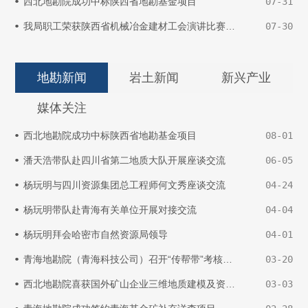
西北地勘院成功中标陕西省地勘基金项目
07-31
我局职工荣获陕西省机械冶金建材工会演讲比赛二等奖
07-30
地勘新闻
岩土新闻
新兴产业
媒体关注
西北地勘院成功中标陕西省地勘基金项目
08-01
潘天浩带队赴四川省第二地质大队开展座谈交流
06-05
杨玩明与四川资源集团总工程师何文秀座谈交流
04-24
杨玩明带队赴青海有关单位开展对接交流
04-04
杨玩明拜会哈密市自然资源局领导
04-01
青海地勘院（青海科技公司）召开“传帮带”考核及项目经理任职资格评审会议
03-20
西北地勘院喜获国外矿山企业三维地质建模及资源量估算项目
03-03