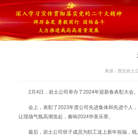
来源：西北岩土公司
2月4日，岩土公司举办了2024年迎新春表彰大会
会上，表彰了
2023年度公司先进集体和先进个
让现场气氛高潮迭起，奏响2024华美乐章
。
最后，岩土公司班子成员为职工送上新年祝福，
线